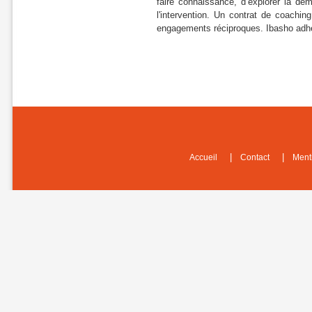
faire connaissance, d’explorer la dem
l'intervention. Un contrat de coachin
engagements réciproques. Ibasho adh
|
|
Accueil
Contact
Ment